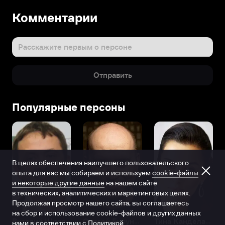
Комментарии
Расскажите первым о персоне
Отправить
Популярные персоны
В целях обеспечения наилучшего пользовательского
опыта для вас мы собираем и используем
cookie-файлы
и некоторые другие данные
на нашем сайте
в технических, аналитических и маркетинговых целях.
Продолжая просмотр нашего сайта, вы соглашаетесь
на сбор и использование cookie-файлов и других данных
Виталий Шляппо
Сергей Бурунов
Тина Канделаки
нами в соответствии с
Политикой