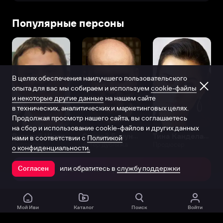
Популярные персоны
В целях обеспечения наилучшего пользовательского
опыта для вас мы собираем и используем
cookie-файлы
и некоторые другие данные
на нашем сайте
в технических, аналитических и маркетинговых целях.
Продолжая просмотр нашего сайта, вы соглашаетесь
на сбор и использование cookie-файлов и других данных
Виталий Шляппо
Сергей Бурунов
Тина Канделаки
нами в соответствии с
Политикой
Продюсер
Актёр дубляжа
Продюсер
о конфиденциальности.
или обратитесь в
службу поддержки
Согласен
Открыть в приложении
Мой Иви
Каталог
Поиск
Войти