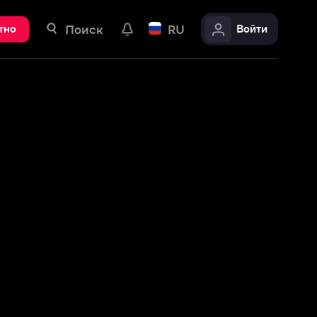
ск
RU
Войти