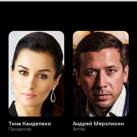
а Канделаки
Андрей Мерзликин
юсер
Актёр
Актёр
Мой Иви
Бьёрн Пакуалин
Служба поддержки
Мы всегда готовы вам помочь.