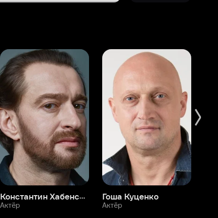
Константин Хабенский
Гоша Куценко
Фёдор Бондарчук
П
Актёр
Актёр
Ак