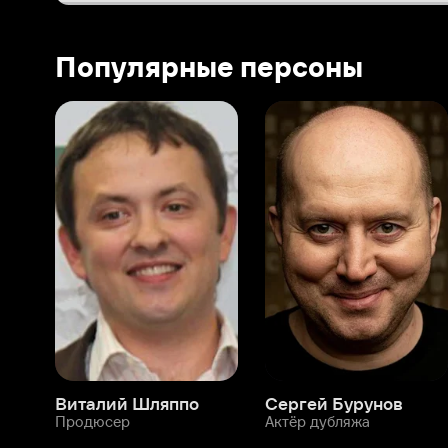
Виталий Шляппо
Сергей Бурунов
Тин
Продюсер
Актёр дубляжа
Прод
О нас
Разделы
О компании
Мой Иви