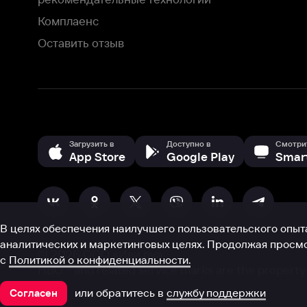
В целях обеспечения наилучшего пользовательского опыта для ва
аналитических и маркетинговых целях. Продолжая просмотр нашего
©
2026
ООО «Иви.ру»
с
Политикой о конфиденциальности.
HBO ® and related service marks are the property of Home 
или обратитесь в
службу поддержки
Согласен