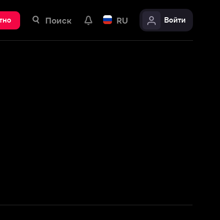
ск
RU
Войти