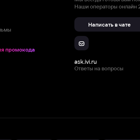
Ответы на вопросы
Скачайте из
Откройте в
Все устройства
RuStore
AppGallery
с мы собираем и используем
cookie-файлы и некоторые другие да
 сайта, вы соглашаетесь на сбор и использование cookie-файлов 
Box Office, Inc