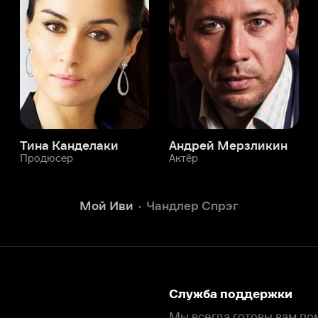
а Канделаки
Андрей Мерзликин
юсер
Актёр
Актёр
Мой Иви
Чандлер Спрэг
Служба поддержки
Мы всегда готовы вам помочь.
Наши операторы онлайн 24/7
Написать в чате
окода
ask.ivi.ru