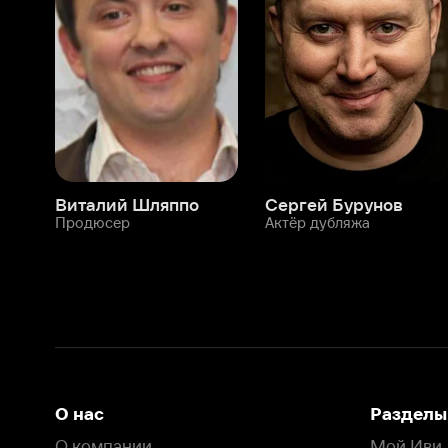
Виталий Шляппо
Сергей Бурунов
Тин
Продюсер
Актёр дубляжа
Прод
О нас
Разделы
О компании
Мой Иви
Вакансии
Фильмы
Программа бета-тестирования
Сериалы
Информация для партнёров
Мультфильмы
Размещение рекламы
Статьи
Пользовательское соглашение
Активация пром
Политика конфиденциальности