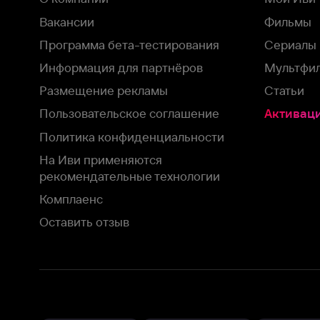
На Иви применяются
рекомендательные технологии
Комплаенс
Оставить отзыв
Загрузить в
Доступно в
Смотрите на
App Store
Google Play
Smart TV
В целях обеспечения наилучшего пользовательского опыта для ва
аналитических и маркетинговых целях. Продолжая просмотр нашего
©
2026
ООО «Иви.ру»
с
Политикой о конфиденциальности.
HBO ® and related service marks are the property of Home 
или обратитесь в
службу поддержки
Согласен