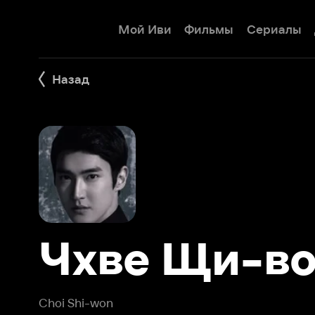
Мой Иви
Фильмы
Сериалы
Детям
Назад
Чхве Щи-вон
Choi Shi-won