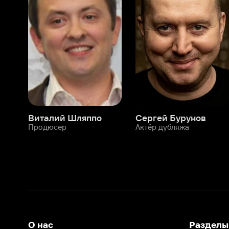
Виталий Шляппо
Сергей Бурунов
Тин
Продюсер
Актёр дубляжа
Прод
О нас
Разделы
О компании
Мой Иви
Вакансии
Фильмы
Программа бета-тестирования
Сериалы
Информация для партнёров
Мультфильмы
Размещение рекламы
Статьи
Пользовательское соглашение
Активация пром
Политика конфиденциальности
На Иви применяются