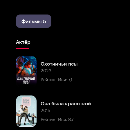
Фильмы 5
Актёр
Охотничьи псы
2023
Рейтинг Иви: 7,1
Она была красоткой
2015
Рейтинг Иви: 8,7
Король драмы
2012
Рейтинг Иви: 8,1