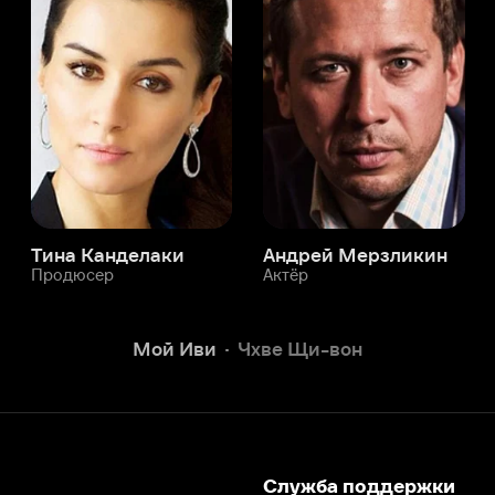
а Канделаки
Андрей Мерзликин
юсер
Актёр
Актёр
Мой Иви
Чхве Щи-вон
Служба поддержки
Мы всегда готовы вам помочь.
Наши операторы онлайн 24/7
Написать в чате
окода
ask.ivi.ru
Ответы на вопросы