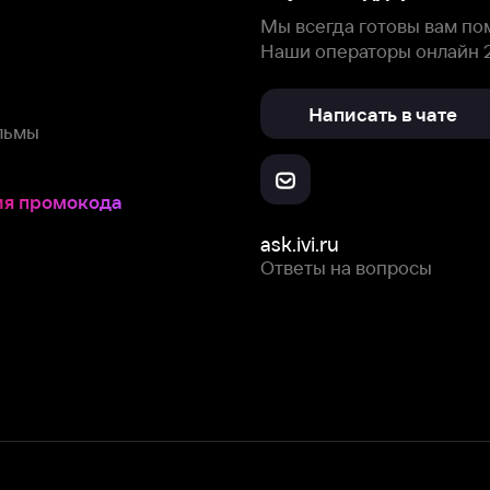
Скачайте из
Откройте в
Все устройства
RuStore
AppGallery
с мы собираем и используем
cookie-файлы и некоторые другие да
 сайта, вы соглашаетесь на сбор и использование cookie-файлов 
Box Office, Inc