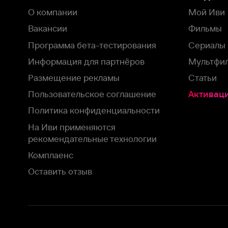
рекомендательные технологии
Комплаенс
Оставить отзыв
Загрузить в
Доступно в
Смотрите на
App Store
Google Play
Smart TV
В целях обеспечения наилучшего пользовательского опыта для ва
аналитических и маркетинговых целях. Продолжая просмотр нашего
©
2026
ООО «Иви.ру»
с
Политикой о конфиденциальности.
HBO ® and related service marks are the property of Home 
или обратитесь в
службу поддержки
Согласен