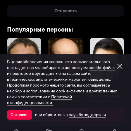
Отправить
Популярные персоны
В целях обеспечения наилучшего пользовательского
опыта для вас мы собираем и используем
cookie-файлы
и некоторые другие данные
на нашем сайте
в технических, аналитических и маркетинговых целях.
Продолжая просмотр нашего сайта, вы соглашаетесь
на сбор и использование cookie-файлов и других данных
Виталий Шляппо
Сергей Бурунов
Тина Канделаки
нами в соответствии с
Политикой
Продюсер
Актёр дубляжа
Продюсер
о конфиденциальности.
или обратитесь в
службу поддержки
Согласен
Открыть в приложении