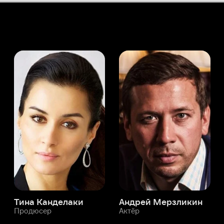
а Канделаки
Андрей Мерзликин
юсер
Актёр
Актёр
Мой Иви
Чин Джу-хён
Служба поддержки
Мы всегда готовы вам помочь.