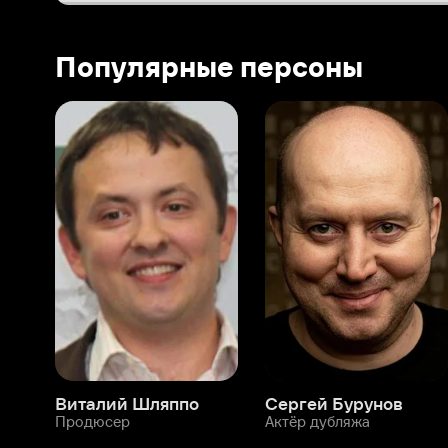
Виталий Шляппо
Сергей Бурунов
Тин
Продюсер
Актёр дубляжа
Прод
О нас
Разделы
О компании
Мой Иви