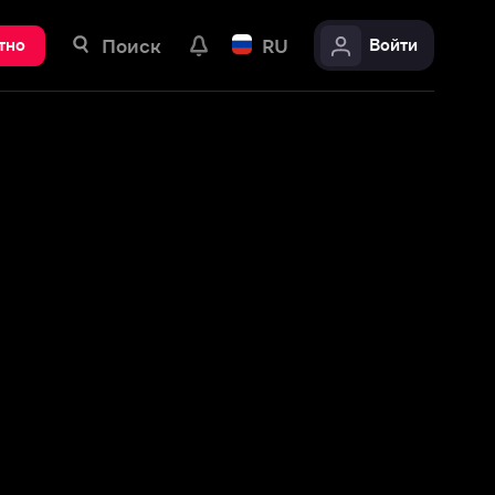
ск
RU
Войти