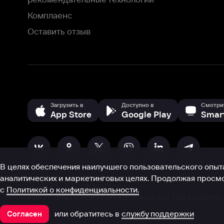
В целях обеспечения наилучшего пользовательского опыта для ва
аналитических и маркетинговых целях. Продолжая просмотр нашего
©
2026
ООО «Иви.ру»
с
Политикой о конфиденциальности.
HBO ® and related service marks are the property of Home 
или обратитесь в
службу поддержки
Согласен