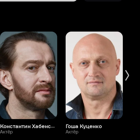
Константин Хабенский
Гоша Куценко
Фёдор Бондарчук
П
Актёр
Актёр
Ак