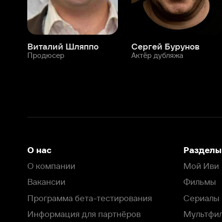
О нас
Разделы
О компании
Мой Иви
Вакансии
Фильмы
Программа бета-тестирования
Сериалы
Информация для партнёров
Мультфильмы
Размещение рекламы
Статьи
Пользовательское соглашение
Активация пром
Политика конфиденциальности
На Иви применяются
рекомендательные технологии
Комплаенс
Оставить отзыв