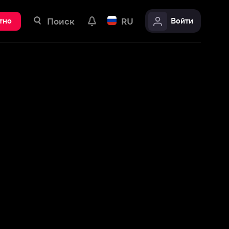
ск
RU
Войти