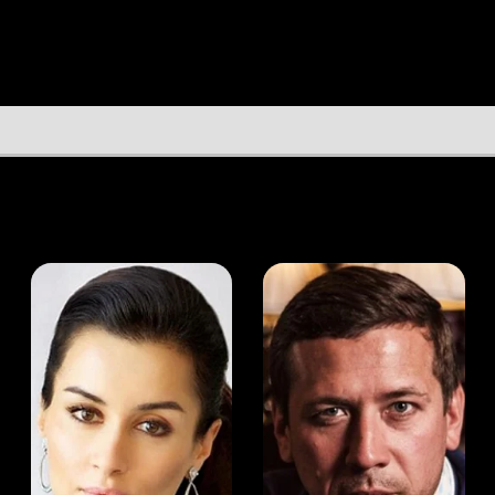
а Канделаки
Андрей Мерзликин
юсер
Актёр
Актёр
Мой Иви
Даниэль Тарраб