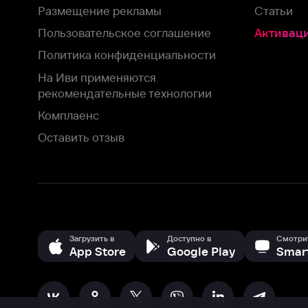
Загрузить в
Доступно в
Смотрите на
App Store
Google Play
Smart TV
В целях обеспечения наилучшего пользовательского опыта для ва
аналитических и маркетинговых целях. Продолжая просмотр нашего
©
2026
ООО «Иви.ру»
с
Политикой о конфиденциальности.
HBO ® and related service marks are the property of Home 
или обратитесь в
службу поддержки
Согласен