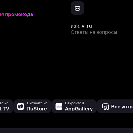
Скачайте из
Откройте в
Все устройства
RuStore
AppGallery
с мы собираем и используем
cookie-файлы и некоторые другие да
 сайта, вы соглашаетесь на сбор и использование cookie-файлов 
Box Office, Inc