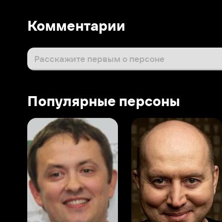
Популярные персоны
Виталий Шляппо
Сергей Бурунов
Тин
Продюсер
Актёр дубляжа
Прод