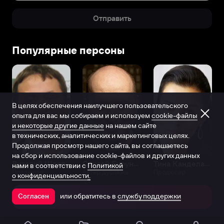
Отправить
Популярные персоны
В целях обеспечения наилучшего пользовательского
опыта для вас мы собираем и используем
cookie-файлы
и некоторые другие данные
на нашем сайте
в технических, аналитических и маркетинговых целях.
Продолжая просмотр нашего сайта, вы соглашаетесь
на сбор и использование cookie-файлов и других данных
Виталий Шляппо
Сергей Бурунов
Тина Канделаки
нами в соответствии с
Политикой
Продюсер
Актёр дубляжа
Продюсер
о конфиденциальности.
или обратитесь в
службу поддержки
Согласен
Открыть в приложении