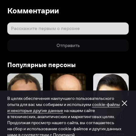
Комментарии
Расскажите первым о персоне
Отправить
Популярные персоны
В целях обеспечения наилучшего пользовательского
опыта для вас мы собираем и используем
cookie-файлы
и некоторые другие данные
на нашем сайте
в технических, аналитических и маркетинговых целях.
Продолжая просмотр нашего сайта, вы соглашаетесь
на сбор и использование cookie-файлов и других данных
Виталий Шляппо
Сергей Бурунов
Тина Канделаки
нами в соответствии с
Политикой