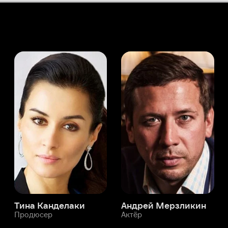
а Канделаки
Андрей Мерзликин
юсер
Актёр
Актёр
Мой Иви
Демпси Брайк
Служба поддержки
Мы всегда готовы вам помочь.