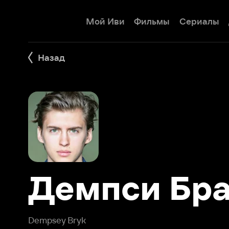
Мой Иви
Фильмы
Сериалы
Детям
Назад
Демпси Брай
Dempsey Bryk