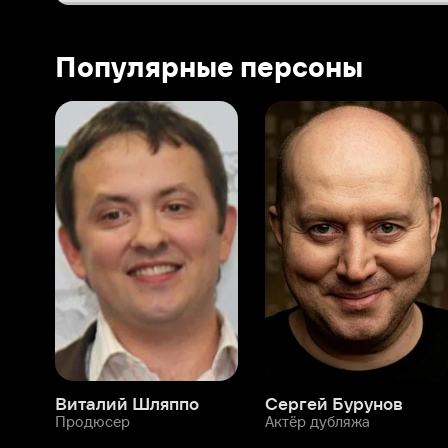
Виталий Шляппо
Сергей Бурунов
Тин
Продюсер
Актёр дубляжа
Прод
О нас
Разделы
О компании
Мой Иви