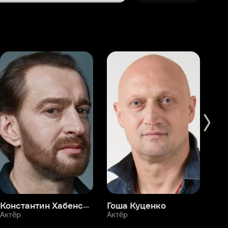
Константин Хабенский
Гоша Куценко
Фёдор Бондарчук
П
Актёр
Актёр
Ак