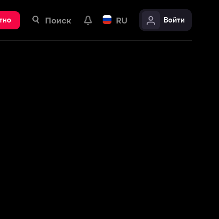
ск
RU
Войти