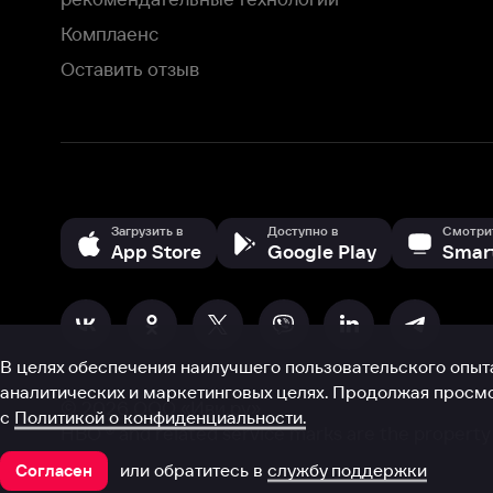
В целях обеспечения наилучшего пользовательского опыта для ва
аналитических и маркетинговых целях. Продолжая просмотр нашего
©
2026
ООО «Иви.ру»
с
Политикой о конфиденциальности.
HBO ® and related service marks are the property of Home 
или обратитесь в
службу поддержки
Согласен