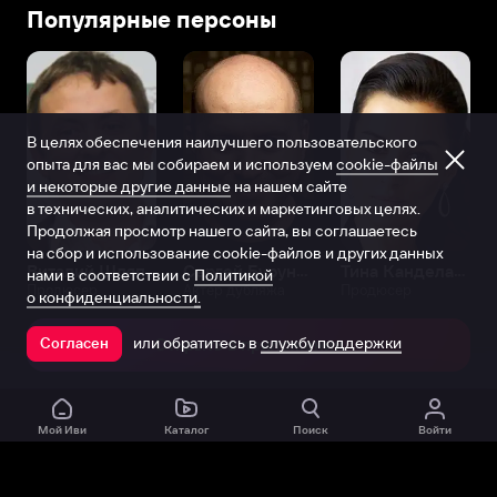
Популярные персоны
В целях обеспечения наилучшего пользовательского
опыта для вас мы собираем и используем
cookie-файлы
и некоторые другие данные
на нашем сайте
в технических, аналитических и маркетинговых целях.
Продолжая просмотр нашего сайта, вы соглашаетесь
на сбор и использование cookie-файлов и других данных
Виталий Шляппо
Сергей Бурунов
Тина Канделаки
нами в соответствии с
Политикой
Продюсер
Актёр дубляжа
Продюсер
о конфиденциальности.
или обратитесь в
службу поддержки
Согласен
Открыть в приложении
Мой Иви
Каталог
Поиск
Войти