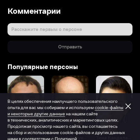
Комментарии
Расскажите первым о персоне
Отправить
Популярные персоны
В целях обеспечения наилучшего пользовательского
опыта для вас мы собираем и используем
cookie-файлы
и некоторые другие данные
на нашем сайте
в технических, аналитических и маркетинговых целях.
Продолжая просмотр нашего сайта, вы соглашаетесь
на сбор и использование cookie-файлов и других данных
Виталий Шляппо
Сергей Бурунов
Тина Канделаки
нами в соответствии с
Политикой