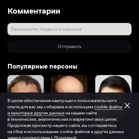
Комментарии
Расскажите первым о персоне
Отправить
Популярные персоны
В целях обеспечения наилучшего пользовательского
опыта для вас мы собираем и используем
cookie-файлы
и некоторые другие данные
на нашем сайте
в технических, аналитических и маркетинговых целях.
Продолжая просмотр нашего сайта, вы соглашаетесь
на сбор и использование cookie-файлов и других данных
Виталий Шляппо
Сергей Бурунов
Тина Канделаки
нами в соответствии с
Политикой