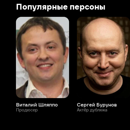
Виталий Шляппо
Сергей Бурунов
Тин
Продюсер
Актёр дубляжа
Прод
О нас
Разделы
О компании
Мой Иви
Вакансии
Фильмы