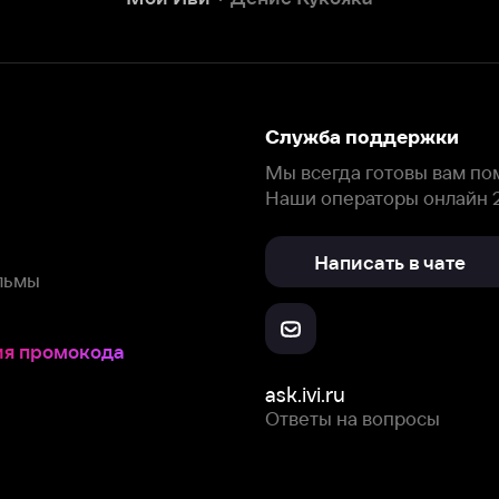
Написать в чате
окода
ask.ivi.ru
Ответы на вопросы
Скачайте из
Откройте в
Все устройства
RuStore
AppGallery