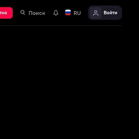
ск
RU
Войти