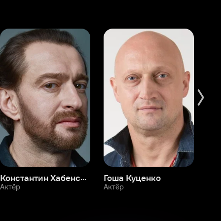
Константин Хабенский
Гоша Куценко
Фёдор Бондарчук
П
Актёр
Актёр
Ак