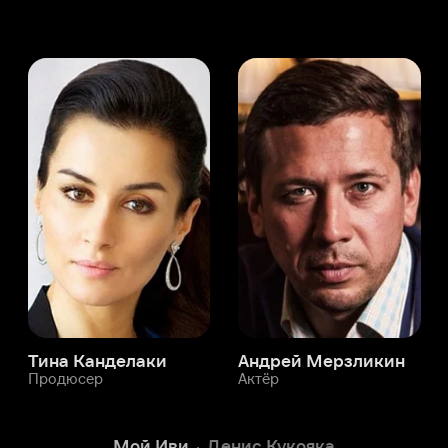
а Канделаки
Андрей Мерзликин
юсер
Актёр
Актёр
Мой Иви
Денис Кукояка
Служба поддержки
Мы всегда готовы вам помочь.
Наши операторы онлайн 24/7