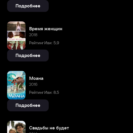
увлекается компьютерными играми, любит спорт. За
Подробнее
время творческой жизни артист заполучил огромную
армию поклонников разных возрастов.
Время женщин
2018
Рейтинг Иви: 5,9
Подробнее
Моана
2016
Рейтинг Иви: 8,5
Подробнее
Свадьбы не будет