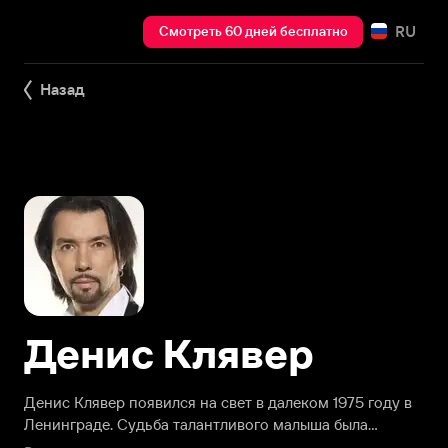
RU
Смотреть 60 дней бесплатно
Назад
Денис Клявер
Денис Клявер появился на свет в далеком 1975 году в
Ленинграде. Судьба талантливого малыша была
предрешена еще свыше, так как он родился в семье,