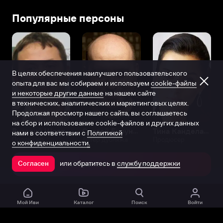
Популярные персоны
В целях обеспечения наилучшего пользовательского
опыта для вас мы собираем и используем
cookie-файлы
и некоторые другие данные
на нашем сайте
в технических, аналитических и маркетинговых целях.
Продолжая просмотр нашего сайта, вы соглашаетесь
на сбор и использование cookie-файлов и других данных
Виталий Шляппо
Сергей Бурунов
Тина Канделаки
нами в соответствии с
Политикой
Продюсер
Актёр дубляжа
Продюсер
о конфиденциальности.
или обратитесь в
службу поддержки
Согласен
Открыть в приложении
Мой Иви
Каталог
Поиск
Войти