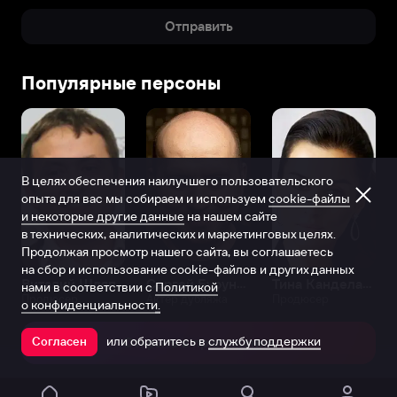
Отправить
Популярные персоны
В целях обеспечения наилучшего пользовательского
опыта для вас мы собираем и используем
cookie-файлы
и некоторые другие данные
на нашем сайте
в технических, аналитических и маркетинговых целях.
Продолжая просмотр нашего сайта, вы соглашаетесь
на сбор и использование cookie-файлов и других данных
Виталий Шляппо
Сергей Бурунов
Тина Канделаки
нами в соответствии с
Политикой
Продюсер
Актёр дубляжа
Продюсер
о конфиденциальности.
или обратитесь в
службу поддержки
Согласен
Открыть в приложении