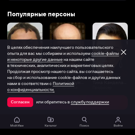
Популярные персоны
В целях обеспечения наилучшего пользовательского
опыта для вас мы собираем и используем
cookie-файлы
и некоторые другие данные
на нашем сайте
в технических, аналитических и маркетинговых целях.
Продолжая просмотр нашего сайта, вы соглашаетесь
на сбор и использование cookie-файлов и других данных
Виталий Шляппо
Сергей Бурунов
Тина Канделаки
нами в соответствии с
Политикой
Продюсер
Актёр дубляжа
Продюсер
о конфиденциальности.
или обратитесь в
службу поддержки
Согласен
Открыть в приложении
Мой Иви
Каталог
Поиск
Войти