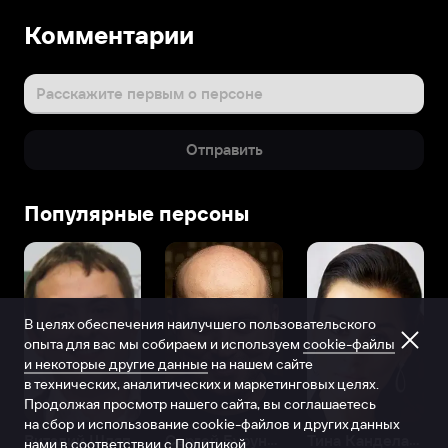
Комментарии
Расскажите первым о персоне
Отправить
Популярные персоны
В целях обеспечения наилучшего пользовательского
опыта для вас мы собираем и используем
cookie-файлы
и некоторые другие данные
на нашем сайте
в технических, аналитических и маркетинговых целях.
Продолжая просмотр нашего сайта, вы соглашаетесь
на сбор и использование cookie-файлов и других данных
Виталий Шляппо
Сергей Бурунов
Тина Канделаки
нами в соответствии с
Политикой