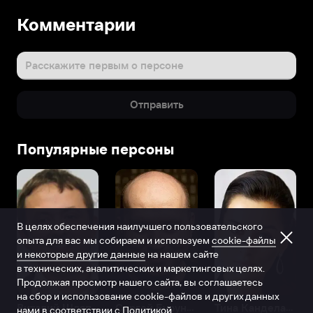
Комментарии
Расскажите первым о персоне
Отправить
Популярные персоны
В целях обеспечения наилучшего пользовательского
опыта для вас мы собираем и используем
cookie-файлы
и некоторые другие данные
на нашем сайте
в технических, аналитических и маркетинговых целях.
Продолжая просмотр нашего сайта, вы соглашаетесь
на сбор и использование cookie-файлов и других данных
Виталий Шляппо
Сергей Бурунов
Тина Канделаки
нами в соответствии с
Политикой