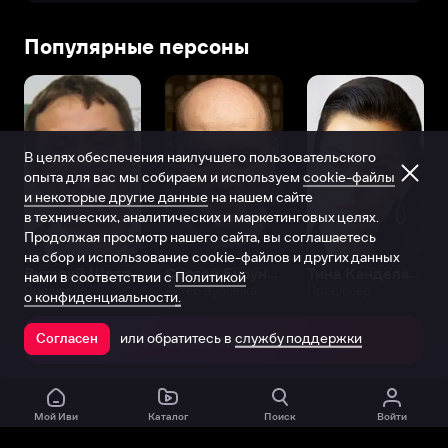
Популярные персоны
В целях обеспечения наилучшего пользовательского
опыта для вас мы собираем и используем
cookie-файлы
и некоторые другие данные
на нашем сайте
в технических, аналитических и маркетинговых целях.
Продолжая просмотр нашего сайта, вы соглашаетесь
на сбор и использование cookie-файлов и других данных
Виталий Шляппо
Сергей Бурунов
Тина Канделаки
нами в соответствии с
Политикой
Продюсер
Актёр дубляжа
Продюсер
о конфиденциальности.
или обратитесь в
службу поддержки
Согласен
Открыть в приложении
Мой Иви
Каталог
Поиск
Войти