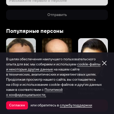
Расскажите первым о персоне
Отправить
Популярные персоны
В целях обеспечения наилучшего пользовательского
опыта для вас мы собираем и используем
cookie-файлы
и некоторые другие данные
на нашем сайте
в технических, аналитических и маркетинговых целях.
Продолжая просмотр нашего сайта, вы соглашаетесь
на сбор и использование cookie-файлов и других данных
Виталий Шляппо
Сергей Бурунов
Тина Канделаки
нами в соответствии с
Политикой
Продюсер
Актёр дубляжа
Продюсер
о конфиденциальности.
или обратитесь в
службу поддержки
Согласен
Открыть в приложении