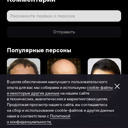
Расскажите первым о персоне
Отправить
Популярные персоны
В целях обеспечения наилучшего пользовательского
опыта для вас мы собираем и используем
cookie-файлы
и некоторые другие данные
на нашем сайте
в технических, аналитических и маркетинговых целях.
Продолжая просмотр нашего сайта, вы соглашаетесь
на сбор и использование cookie-файлов и других данных
Виталий Шляппо
Сергей Бурунов
Тина Канделаки
нами в соответствии с
Политикой
Продюсер
Актёр дубляжа
Продюсер
о конфиденциальности.