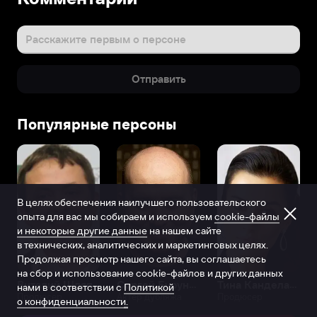
Расскажите первым о персоне
Отправить
Популярные персоны
В целях обеспечения наилучшего пользовательского
опыта для вас мы собираем и используем
cookie-файлы
и некоторые другие данные
на нашем сайте
в технических, аналитических и маркетинговых целях.
Продолжая просмотр нашего сайта, вы соглашаетесь
на сбор и использование cookie-файлов и других данных
Виталий Шляппо
Сергей Бурунов
Тина Канделаки
нами в соответствии с
Политикой
Продюсер
Актёр дубляжа
Продюсер
о конфиденциальности.