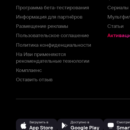
Оставить отзыв
Загрузить в
Доступно в
Смотрите на
App Store
Google Play
Smart TV
В целях обеспечения наилучшего пользовательского опыта для ва
аналитических и маркетинговых целях. Продолжая просмотр нашего
©
2026
ООО «Иви.ру»
с
Политикой о конфиденциальности.
HBO ® and related service marks are the property of Home 
или обратитесь в
службу поддержки
Согласен