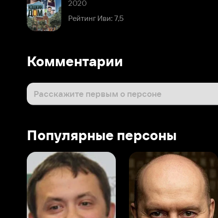
Расскажите первым о персоне
Популярные персоны
Виталий Шляппо
Сергей Бурунов
Тин
Продюсер
Актёр дубляжа
Прод