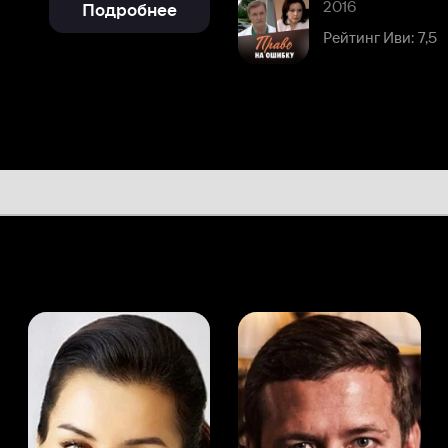
а Канделаки
Андрей Мерзликин
юсер
Актёр
Актёр