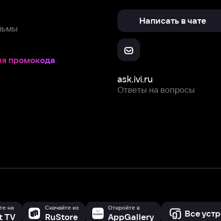
Скачайте из
Откройте в
Все устройства
RuStore
AppGallery
с мы собираем и используем
cookie-файлы и некоторые другие да
 сайта, вы соглашаетесь на сбор и использование cookie-файлов 
Box Office, Inc