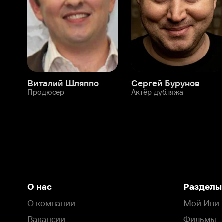
О нас
Разделы
О компании
Мой Иви
Вакансии
Фильмы
Программа бета-тестирования
Сериалы
Информация для партнёров
Мультфильмы
Размещение рекламы
Статьи
Пользовательское соглашение
Активация пром
Политика конфиденциальности
На Иви применяются
рекомендательные технологии
Комплаенс