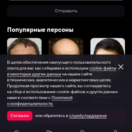
Отправить
Популярные персоны
В целях обеспечения наилучшего пользовательского
опыта для вас мы собираем и используем
cookie-файлы
и некоторые другие данные
на нашем сайте
в технических, аналитических и маркетинговых целях.
Продолжая просмотр нашего сайта, вы соглашаетесь
на сбор и использование cookie-файлов и других данных
Виталий Шляппо
Сергей Бурунов
Тина Канделаки
нами в соответствии с
Политикой
Продюсер
Актёр дубляжа
Продюсер
о конфиденциальности.
или обратитесь в
службу поддержки
Согласен
Открыть в приложении