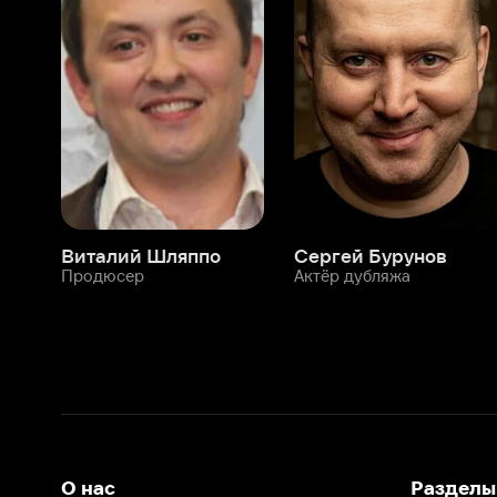
Виталий Шляппо
Сергей Бурунов
Тин
Продюсер
Актёр дубляжа
Прод
О нас
Разделы
О компании
Мой Иви
Вакансии
Фильмы
Программа бета-тестирования
Сериалы
Информация для партнёров
Мультфильмы
Размещение рекламы
Статьи
Пользовательское соглашение
Активация пром
Политика конфиденциальности
На Иви применяются