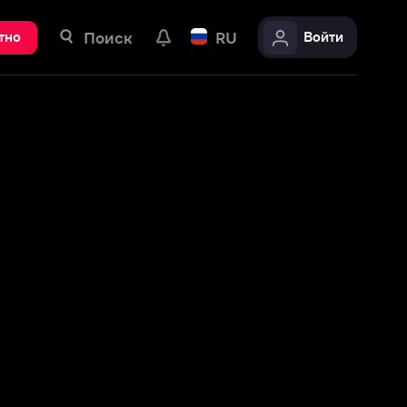
ск
RU
Войти