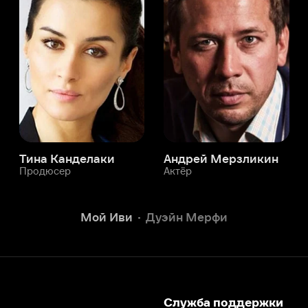
а Канделаки
Андрей Мерзликин
юсер
Актёр
Актёр
Мой Иви
Дуэйн Мерфи
Служба поддержки
Мы всегда готовы вам помочь.
Наши операторы онлайн 24/7
Написать в чате
окода
ask.ivi.ru
Ответы на вопросы