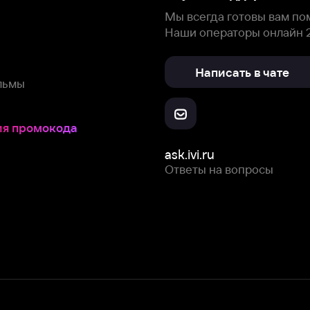
Скачайте из
Откройте в
Все устройства
RuStore
AppGallery
с мы собираем и используем
cookie-файлы и некоторые другие да
 сайта, вы соглашаетесь на сбор и использование cookie-файлов 
Box Office, Inc