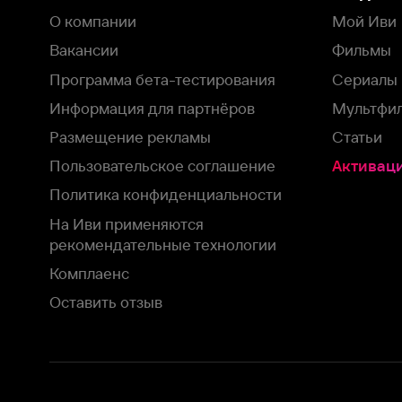
рекомендательные технологии
Комплаенс
Оставить отзыв
Загрузить в
Доступно в
Смотрите на
App Store
Google Play
Smart TV
В целях обеспечения наилучшего пользовательского опыта для ва
аналитических и маркетинговых целях. Продолжая просмотр нашего
©
2026
ООО «Иви.ру»
с
Политикой о конфиденциальности.
HBO ® and related service marks are the property of Home 
или обратитесь в
службу поддержки
Согласен