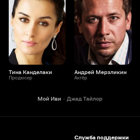
а Канделаки
Андрей Мерзликин
юсер
Актёр
Актёр
Мой Иви
Джад Тайлор
Служба поддержки
Мы всегда готовы вам помочь.
Наши операторы онлайн 24/7
Написать в чате
окода
ask.ivi.ru
Ответы на вопросы