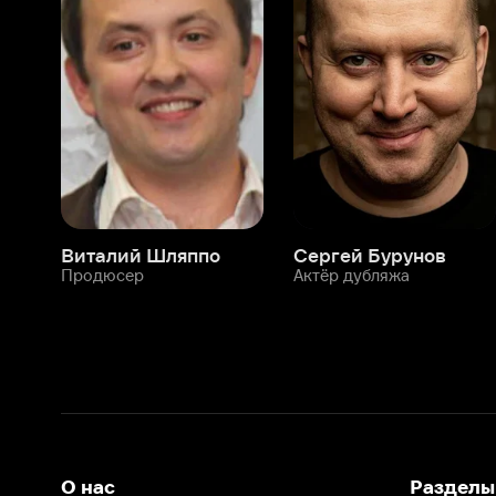
Виталий Шляппо
Сергей Бурунов
Тин
Продюсер
Актёр дубляжа
Прод
О нас
Разделы
О компании
Мой Иви
Вакансии
Фильмы
Программа бета-тестирования
Сериалы
Информация для партнёров
Мультфильмы
Размещение рекламы
Статьи
Пользовательское соглашение
Активация пром
Политика конфиденциальности
На Иви применяются