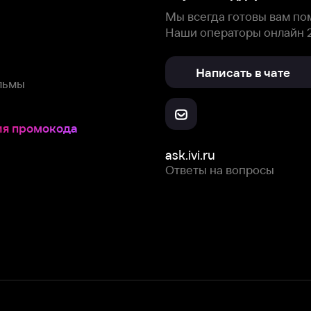
Скачайте из
Откройте в
Все устройства
RuStore
AppGallery
с мы собираем и используем
cookie-файлы и некоторые другие да
 сайта, вы соглашаетесь на сбор и использование cookie-файлов 
Box Office, Inc