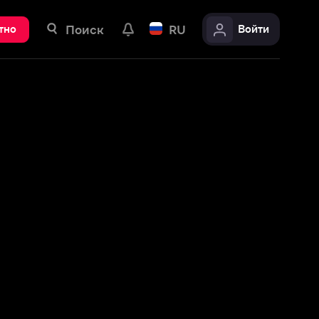
ск
RU
Войти