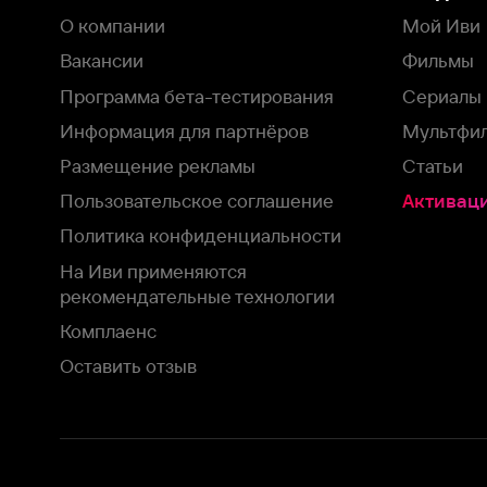
рекомендательные технологии
Комплаенс
Оставить отзыв
Загрузить в
Доступно в
Смотрите на
App Store
Google Play
Smart TV
В целях обеспечения наилучшего пользовательского опыта для ва
аналитических и маркетинговых целях. Продолжая просмотр нашего
©
2026
ООО «Иви.ру»
с
Политикой о конфиденциальности.
HBO ® and related service marks are the property of Home 
или обратитесь в
службу поддержки
Согласен