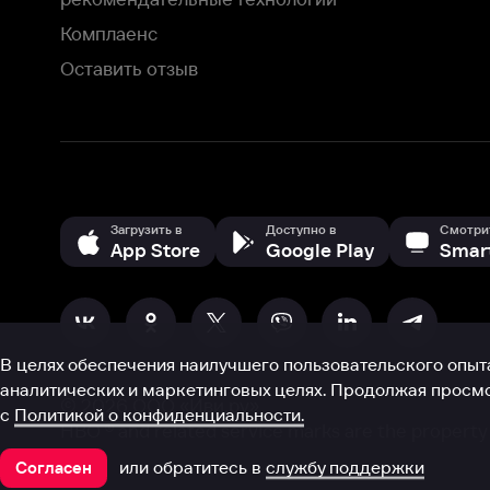
В целях обеспечения наилучшего пользовательского опыта для ва
аналитических и маркетинговых целях. Продолжая просмотр нашего
©
2026
ООО «Иви.ру»
с
Политикой о конфиденциальности.
HBO ® and related service marks are the property of Home 
или обратитесь в
службу поддержки
Согласен