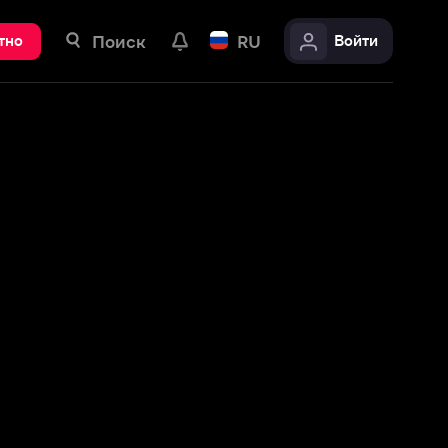
ск
RU
Войти