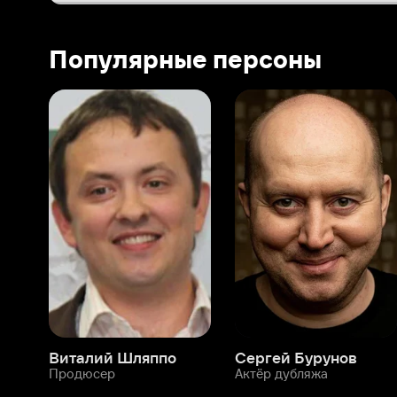
Виталий Шляппо
Сергей Бурунов
Тин
Продюсер
Актёр дубляжа
Прод
О нас
Разделы
О компании
Мой Иви