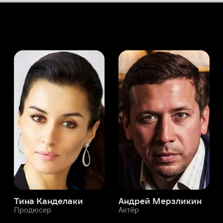
а Канделаки
Андрей Мерзликин
юсер
Актёр
Актёр
Мой Иви
Джайлс Фоден
Служба поддержки
Мы всегда готовы вам помочь.