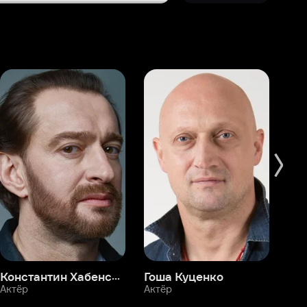
Константин Хабенский
Гоша Куценко
Фёдор Бондарчук
П
Актёр
Актёр
Ак