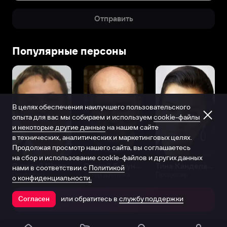
Отправить
Популярные персоны
В целях обеспечения наилучшего пользовательского
опыта для вас мы собираем и используем
cookie-файлы
и некоторые другие данные
на нашем сайте
в технических, аналитических и маркетинговых целях.
Продолжая просмотр нашего сайта, вы соглашаетесь
на сбор и использование cookie-файлов и других данных
Виталий Шляппо
Сергей Бурунов
Тина Канделаки
нами в соответствии с
Политикой
Продюсер
Актёр дубляжа
Продюсер
о конфиденциальности.
или обратитесь в
службу поддержки
Согласен
Открыть в приложении