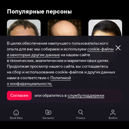
Популярные персоны
В целях обеспечения наилучшего пользовательского
опыта для вас мы собираем и используем
cookie-файлы
и некоторые другие данные
на нашем сайте
в технических, аналитических и маркетинговых целях.
Продолжая просмотр нашего сайта, вы соглашаетесь
на сбор и использование cookie-файлов и других данных
Виталий Шляппо
Сергей Бурунов
Тина Канделаки
нами в соответствии с
Политикой
Продюсер
Актёр дубляжа
Продюсер
о конфиденциальности.
или обратитесь в
службу поддержки
Согласен
Открыть в приложении
Мой Иви
Каталог
Поиск
Войти