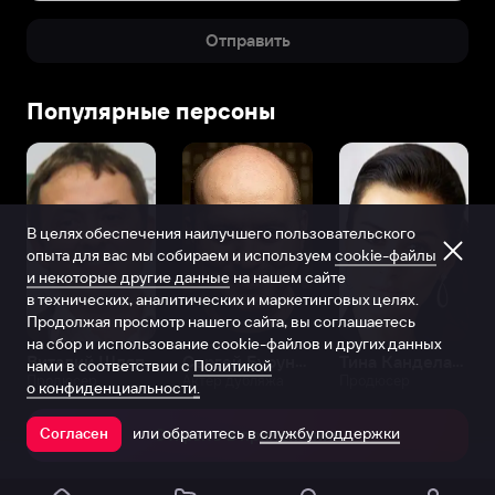
Отправить
Популярные персоны
В целях обеспечения наилучшего пользовательского
опыта для вас мы собираем и используем
cookie-файлы
и некоторые другие данные
на нашем сайте
в технических, аналитических и маркетинговых целях.
Продолжая просмотр нашего сайта, вы соглашаетесь
на сбор и использование cookie-файлов и других данных
Виталий Шляппо
Сергей Бурунов
Тина Канделаки
нами в соответствии с
Политикой
Продюсер
Актёр дубляжа
Продюсер
о конфиденциальности.
или обратитесь в
службу поддержки
Согласен
Открыть в приложении