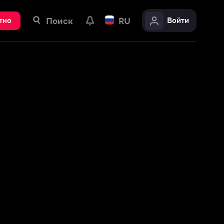
ск
RU
Войти