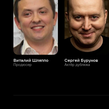
Виталий Шляппо
Сергей Бурунов
Тин
Продюсер
Актёр дубляжа
Прод
О нас
Разделы
О компании
Мой Иви
Вакансии
Фильмы
Программа бета-тестирования
Сериалы
Информация для партнёров
Мультфильмы
Размещение рекламы
Статьи