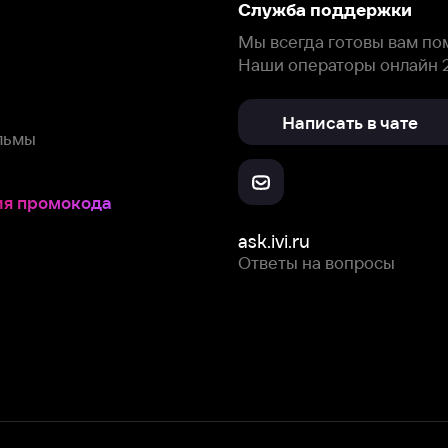
окода
ask.ivi.ru
Ответы на вопросы
Скачайте из
Откройте в
Все устройства
RuStore
AppGallery
с мы собираем и используем
cookie-файлы и некоторые другие да
 сайта, вы соглашаетесь на сбор и использование cookie-файлов 
Box Office, Inc