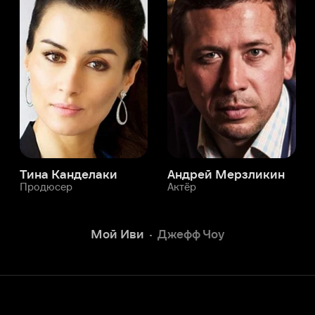
а Канделаки
Андрей Мерзликин
юсер
Актёр
Актёр
Мой Иви
Джефф Чоу
Служба поддержки
Мы всегда готовы вам помочь.
Наши операторы онлайн 24/7
Написать в чате