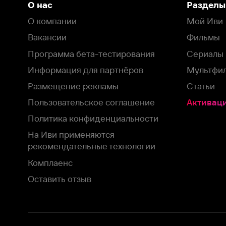
Пользовательское соглашение
Активация пром
Политика конфиденциальности
На Иви применяются
рекомендательные технологии
Комплаенс
Оставить отзыв
Загрузить в
Доступно в
Смотрите на
App Store
Google Play
Smart TV
В целях обеспечения наилучшего пользовательского опыта для ва
аналитических и маркетинговых целях. Продолжая просмотр нашего
©
2026
ООО «Иви.ру»
с
Политикой о конфиденциальности.
HBO ® and related service marks are the property of Home 