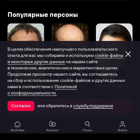
Популярные персоны
В целях обеспечения наилучшего пользовательского
опыта для вас мы собираем и используем
cookie-файлы
и некоторые другие данные
на нашем сайте
в технических, аналитических и маркетинговых целях.
Продолжая просмотр нашего сайта, вы соглашаетесь
на сбор и использование cookie-файлов и других данных
Виталий Шляппо
Сергей Бурунов
Тина Канделаки
нами в соответствии с
Политикой
Продюсер
Актёр дубляжа
Продюсер
о конфиденциальности.
или обратитесь в
службу поддержки
Согласен
Открыть в приложении
Мой Иви
Каталог
Поиск
Войти