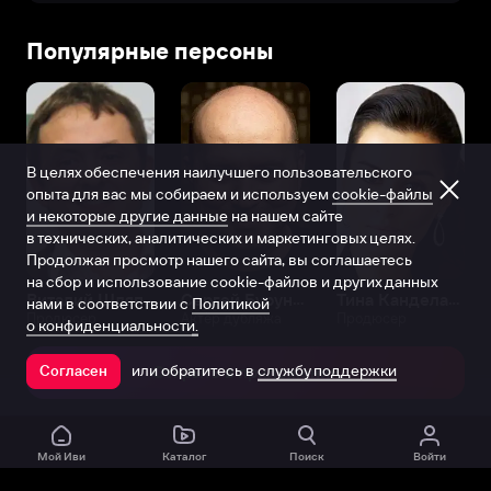
Популярные персоны
В целях обеспечения наилучшего пользовательского
опыта для вас мы собираем и используем
cookie-файлы
и некоторые другие данные
на нашем сайте
в технических, аналитических и маркетинговых целях.
Продолжая просмотр нашего сайта, вы соглашаетесь
на сбор и использование cookie-файлов и других данных
Виталий Шляппо
Сергей Бурунов
Тина Канделаки
нами в соответствии с
Политикой
Продюсер
Актёр дубляжа
Продюсер
о конфиденциальности.
или обратитесь в
службу поддержки
Согласен
Открыть в приложении
Мой Иви
Каталог
Поиск
Войти