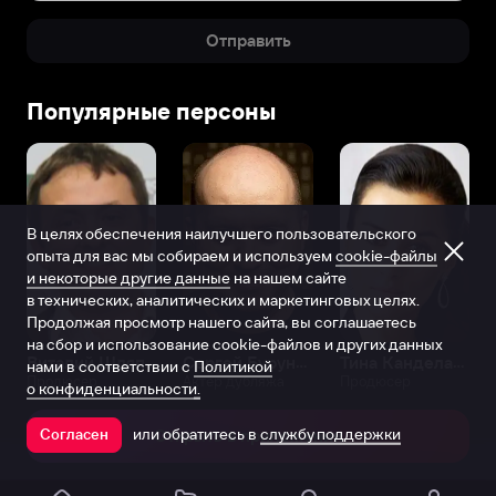
Отправить
Популярные персоны
В целях обеспечения наилучшего пользовательского
опыта для вас мы собираем и используем
cookie-файлы
и некоторые другие данные
на нашем сайте
в технических, аналитических и маркетинговых целях.
Продолжая просмотр нашего сайта, вы соглашаетесь
на сбор и использование cookie-файлов и других данных
Виталий Шляппо
Сергей Бурунов
Тина Канделаки
нами в соответствии с
Политикой
Продюсер
Актёр дубляжа
Продюсер
о конфиденциальности.
или обратитесь в
службу поддержки
Согласен
Открыть в приложении