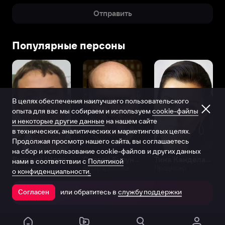
Отправить
Популярные персоны
В целях обеспечения наилучшего пользовательского
опыта для вас мы собираем и используем
cookie-файлы
и некоторые другие данные
на нашем сайте
в технических, аналитических и маркетинговых целях.
Продолжая просмотр нашего сайта, вы соглашаетесь
на сбор и использование cookie-файлов и других данных
Виталий Шляппо
Сергей Бурунов
Тина Канделаки
нами в соответствии с
Политикой
Продюсер
Актёр дубляжа
Продюсер
о конфиденциальности.
или обратитесь в
службу поддержки
Согласен
Открыть в приложении