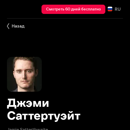
RU
Смотреть 60 дней бесплатно
Назад
Джэми
Саттертуэйт
Jamie Satterthwaite