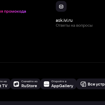
Скачайте из
Откройте в
Все устройства
RuStore
AppGallery
с мы собираем и используем
cookie-файлы и некоторые другие да
 сайта, вы соглашаетесь на сбор и использование cookie-файлов 
Box Office, Inc