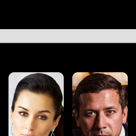
а Канделаки
Андрей Мерзликин
юсер
Актёр
Актёр
Мой Иви
Дженни Агаттер