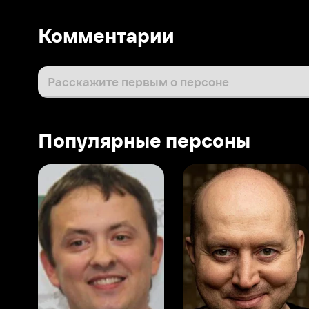
Популярные персоны
Виталий Шляппо
Сергей Бурунов
Тин
Продюсер
Актёр дубляжа
Прод