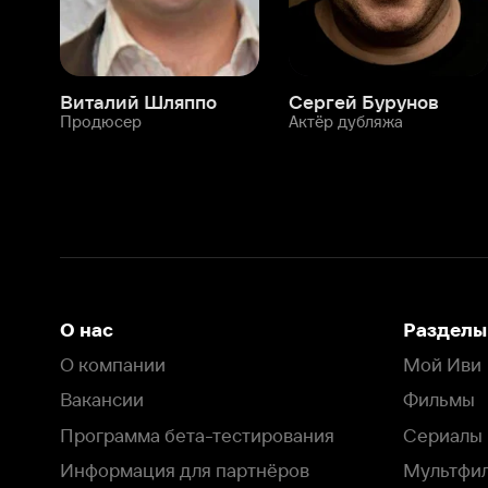
О нас
Разделы
О компании
Мой Иви
Вакансии
Фильмы
Программа бета-тестирования
Сериалы
Информация для партнёров
Мультфильмы
Размещение рекламы
Статьи
Пользовательское соглашение
Активация пром
Политика конфиденциальности
На Иви применяются
рекомендательные технологии
Комплаенс
Оставить отзыв