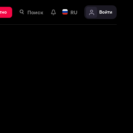
ск
RU
Войти