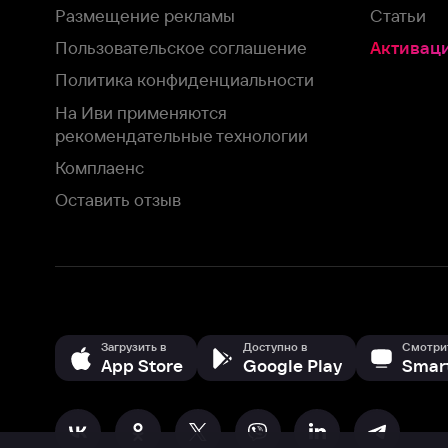
Загрузить в
Доступно в
Смотрите на
App Store
Google Play
Smart TV
В целях обеспечения наилучшего пользовательского опыта для ва
аналитических и маркетинговых целях. Продолжая просмотр нашего
©
2026
ООО «Иви.ру»
с
Политикой о конфиденциальности.
HBO ® and related service marks are the property of Home 
или обратитесь в
службу поддержки
Согласен