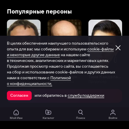
Популярные персоны
В целях обеспечения наилучшего пользовательского
опыта для вас мы собираем и используем
cookie-файлы
и некоторые другие данные
на нашем сайте
в технических, аналитических и маркетинговых целях.
Продолжая просмотр нашего сайта, вы соглашаетесь
на сбор и использование cookie-файлов и других данных
Виталий Шляппо
Сергей Бурунов
Тина Канделаки
нами в соответствии с
Политикой
Продюсер
Актёр дубляжа
Продюсер
о конфиденциальности.
или обратитесь в
службу поддержки
Согласен
Открыть в приложении
Мой Иви
Каталог
Поиск
Войти