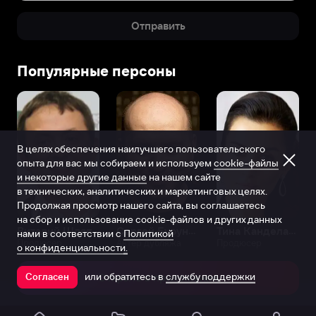
Отправить
Популярные персоны
В целях обеспечения наилучшего пользовательского
опыта для вас мы собираем и используем
cookie-файлы
и некоторые другие данные
на нашем сайте
в технических, аналитических и маркетинговых целях.
Продолжая просмотр нашего сайта, вы соглашаетесь
на сбор и использование cookie-файлов и других данных
Виталий Шляппо
Сергей Бурунов
Тина Канделаки
нами в соответствии с
Политикой
Продюсер
Актёр дубляжа
Продюсер
о конфиденциальности.
или обратитесь в
службу поддержки
Согласен
Открыть в приложении