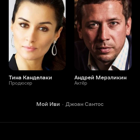
а Канделаки
Андрей Мерзликин
юсер
Актёр
Актёр
Мой Иви
Джоан Сантос
Служба поддержки
Мы всегда готовы вам помочь.
Наши операторы онлайн 24/7
Написать в чате