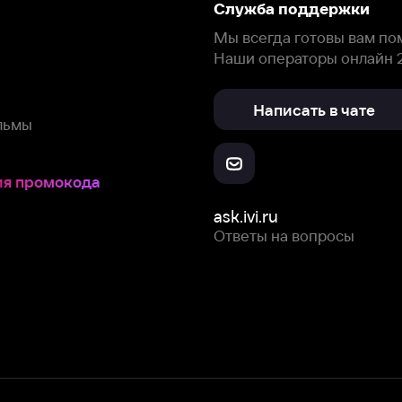
окода
ask.ivi.ru
Ответы на вопросы
Скачайте из
Откройте в
Все устройства
RuStore
AppGallery
с мы собираем и используем
cookie-файлы и некоторые другие да
 сайта, вы соглашаетесь на сбор и использование cookie-файлов 
Box Office, Inc