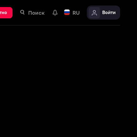
ск
RU
Войти