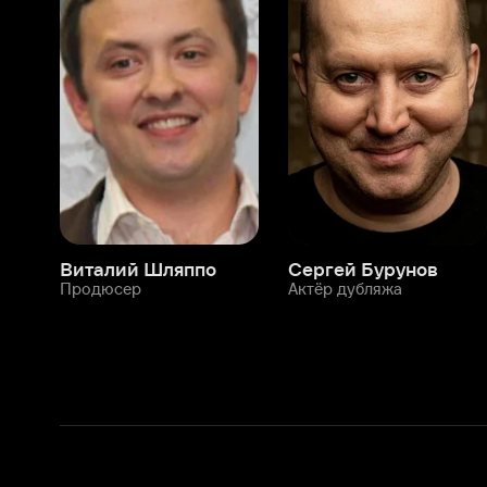
Виталий Шляппо
Сергей Бурунов
Тин
Продюсер
Актёр дубляжа
Прод
О нас
Разделы
О компании
Мой Иви
Вакансии
Фильмы
Программа бета-тестирования
Сериалы
Информация для партнёров
Мультфильмы
Размещение рекламы
Статьи