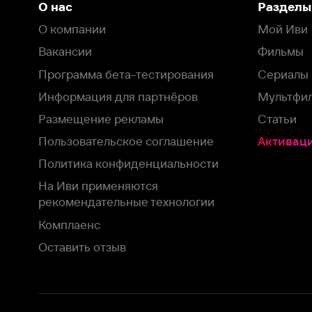
Пользовательское соглашение
Активация пром
Политика конфиденциальности
На Иви применяются
рекомендательные технологии
Комплаенс
Оставить отзыв
Загрузить в
Доступно в
Смотрите на
App Store
Google Play
Smart TV
В целях обеспечения наилучшего пользовательского опыта для ва
аналитических и маркетинговых целях. Продолжая просмотр нашего
©
2026
ООО «Иви.ру»
с
Политикой о конфиденциальности.
HBO ® and related service marks are the property of Home 