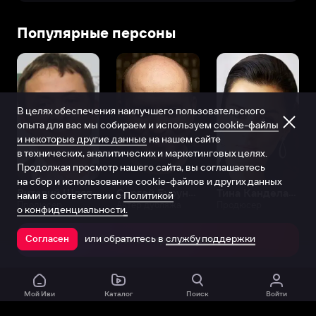
Популярные персоны
В целях обеспечения наилучшего пользовательского
опыта для вас мы собираем и используем
cookie-файлы
и некоторые другие данные
на нашем сайте
в технических, аналитических и маркетинговых целях.
Продолжая просмотр нашего сайта, вы соглашаетесь
на сбор и использование cookie-файлов и других данных
Виталий Шляппо
Сергей Бурунов
Тина Канделаки
нами в соответствии с
Политикой
Продюсер
Актёр дубляжа
Продюсер
о конфиденциальности.
или обратитесь в
службу поддержки
Согласен
Открыть в приложении
Мой Иви
Каталог
Поиск
Войти