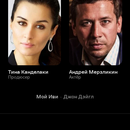
а Канделаки
Андрей Мерзликин
юсер
Актёр
Актёр
Мой Иви
Джон Дэйгл
Служба поддержки
Мы всегда готовы вам помочь.
Наши операторы онлайн 24/7
Написать в чате