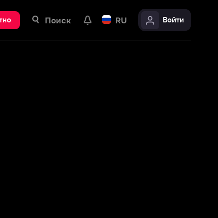
ск
RU
Войти
Как быть латинским любовником (на английском языке с русскими субтитрами)