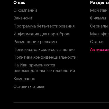
Пользовательское соглашение
Активация пром
Политика конфиденциальности
На Иви применяются
рекомендательные технологии
Комплаенс
Оставить отзыв
Загрузить в
Доступно в
Смотрите на
App Store
Google Play
Smart TV
В целях обеспечения наилучшего пользовательского опыта для ва
аналитических и маркетинговых целях. Продолжая просмотр нашего
©
2026
ООО «Иви.ру»
с
Политикой о конфиденциальности.
HBO ® and related service marks are the property of Home 