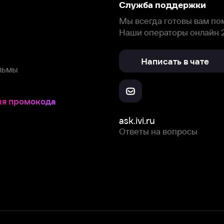
окода
ask.ivi.ru
Ответы на вопросы
Скачайте из
Откройте в
Все устройства
RuStore
AppGallery
с мы собираем и используем
cookie-файлы и некоторые другие да
 сайта, вы соглашаетесь на сбор и использование cookie-файлов 
Box Office, Inc