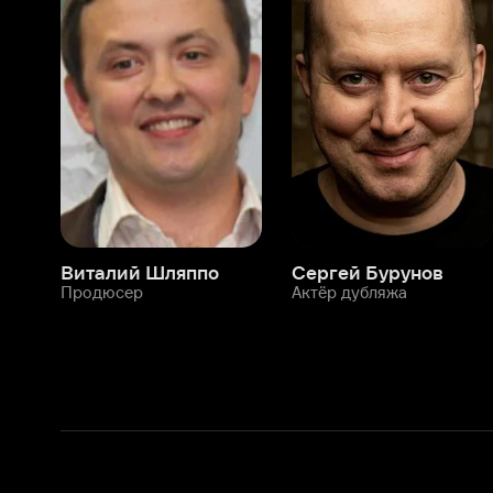
Виталий Шляппо
Сергей Бурунов
Тин
Продюсер
Актёр дубляжа
Прод
О нас
Разделы
О компании
Мой Иви
Вакансии
Фильмы
Программа бета-тестирования
Сериалы
Информация для партнёров
Мультфильмы
Размещение рекламы
Статьи