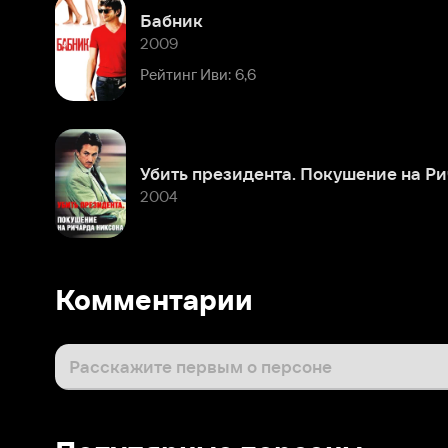
Рейтинг Иви: 6,6
Убить президента. Покушение на Ричарда Никсона
2004
Комментарии
Расскажите первым о персоне
Популярные персоны