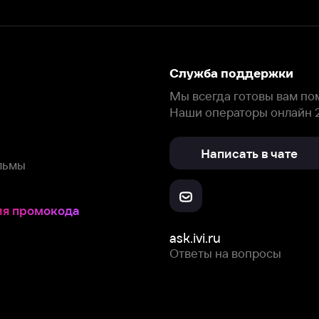
Написать в чате
окода
ask.ivi.ru
Ответы на вопросы
Скачайте из
Откройте в
Все устройства
RuStore
AppGallery