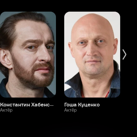
Константин Хабенский
Гоша Куценко
Фёдор Бондарчук
П
Актёр
Актёр
Ак