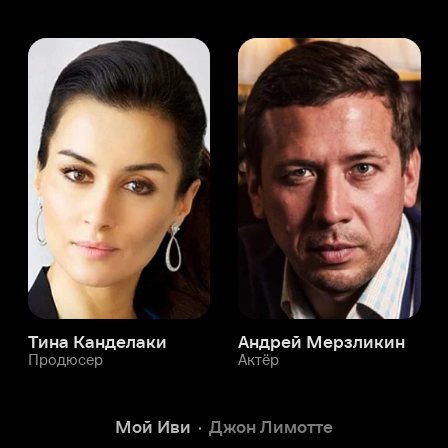
а Канделаки
Андрей Мерзликин
юсер
Актёр
Актёр
Мой Иви
Джон Лимотте
Служба поддержки
Мы всегда готовы вам помочь.
Наши операторы онлайн 24/7