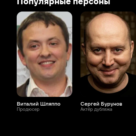
Виталий Шляппо
Сергей Бурунов
Тин
Продюсер
Актёр дубляжа
Прод
О нас
Разделы
О компании
Мой Иви
Вакансии
Фильмы
Программа бета-тестирования
Сериалы