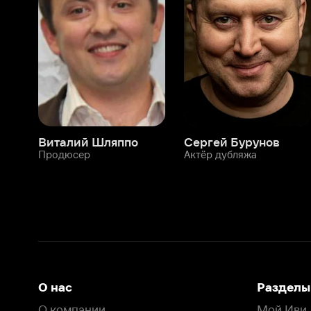
Виталий Шляппо
Сергей Бурунов
Тин
Продюсер
Актёр дубляжа
Прод
О нас
Разделы
О компании
Мой Иви
Вакансии
Фильмы
Программа бета-тестирования
Сериалы
Информация для партнёров
Мультфильмы
Размещение рекламы
Статьи
Пользовательское соглашение
Активация пром
Политика конфиденциальности