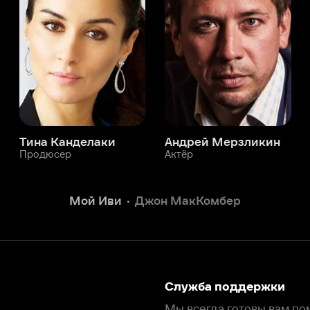
а Канделаки
Андрей Мерзликин
юсер
Актёр
Актёр
Мой Иви
Джон МакКомбер
Служба поддержки
Мы всегда готовы вам помочь.
Наши операторы онлайн 24/7
Написать в чате
окода
ask.ivi.ru