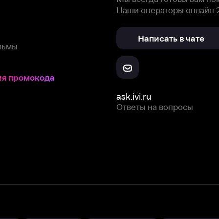
Ответы на вопросы
Скачайте из
Откройте в
Все устройства
RuStore
AppGallery
с мы собираем и используем
cookie-файлы и некоторые другие да
 сайта, вы соглашаетесь на сбор и использование cookie-файлов 
Box Office, Inc