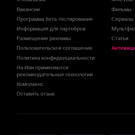
На Иви применяются
рекомендательные технологии
Комплаенс
Оставить отзыв
Загрузить в
Доступно в
Смотрите на
App Store
Google Play
Smart TV
В целях обеспечения наилучшего пользовательского опыта для ва
аналитических и маркетинговых целях. Продолжая просмотр нашего
©
2026
ООО «Иви.ру»
с
Политикой о конфиденциальности.
HBO ® and related service marks are the property of Home 
или обратитесь в
службу поддержки
Согласен