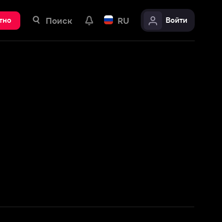
ск
RU
Войти