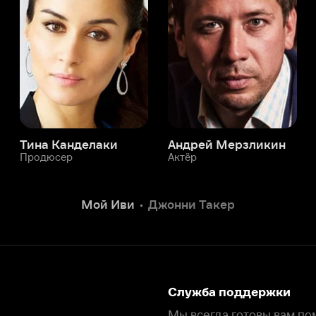
а Канделаки
Андрей Мерзликин
юсер
Актёр
Актёр
Мой Иви
Джонни Такер
Служба поддержки
Мы всегда готовы вам помочь.
Наши операторы онлайн 24/7
Написать в чате
окода
ask.ivi.ru