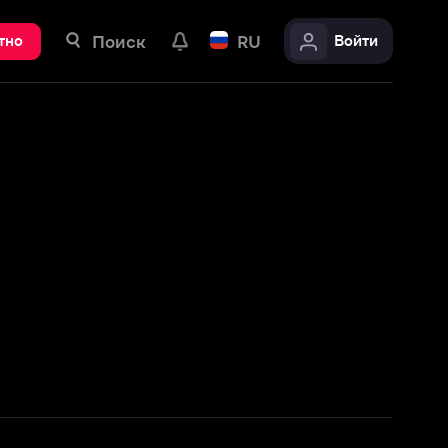
ск
RU
Войти