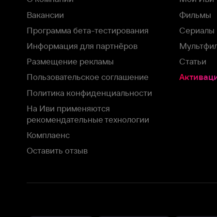
На Иви применяются
рекомендательные технологии
Комплаенс
Оставить отзыв
Загрузить в
Доступно в
Смотрите на
App Store
Google Play
Smart TV
В целях обеспечения наилучшего пользовательского опыта для ва
аналитических и маркетинговых целях. Продолжая просмотр нашего
©
2026
ООО «Иви.ру»
с
Политикой о конфиденциальности.
HBO ® and related service marks are the property of Home 
или обратитесь в
службу поддержки
Согласен