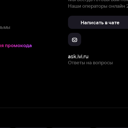
Ответы на вопросы
Скачайте из
Откройте в
Все устройства
RuStore
AppGallery
с мы собираем и используем
cookie-файлы и некоторые другие да
 сайта, вы соглашаетесь на сбор и использование cookie-файлов 
Box Office, Inc