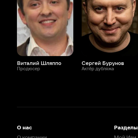
Виталий Шляппо
Сергей Бурунов
Тин
Продюсер
Актёр дубляжа
Прод
О нас
Разделы
О компании
Мой Иви
Вакансии
Фильмы
Программа бета-тестирования
Сериалы
Информация для партнёров
Мультфильмы
Размещение рекламы
Статьи
Пользовательское соглашение
Активация пром
Политика конфиденциальности