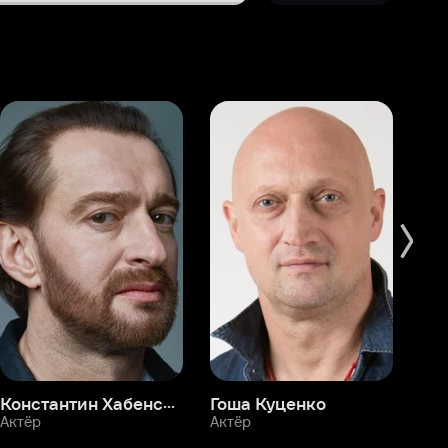
Константин Хабенский
Гоша Куценко
Фёдор Бондарчук
П
Актёр
Актёр
Ак