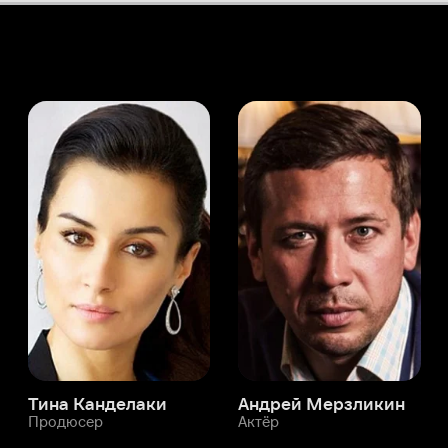
а Канделаки
Андрей Мерзликин
юсер
Актёр
Актёр
Мой Иви
Джордан Кэлвин
Служба поддержки
Мы всегда готовы вам помочь.