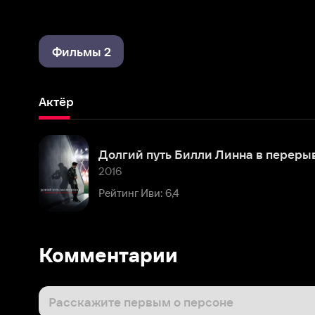
Фильмы 2
Актёр
Долгий путь Билли Линна в перерыве футбольного матча
2016
Рейтинг Иви: 6,4
Комментарии
Расскажите первым о персоне
Популярные персоны