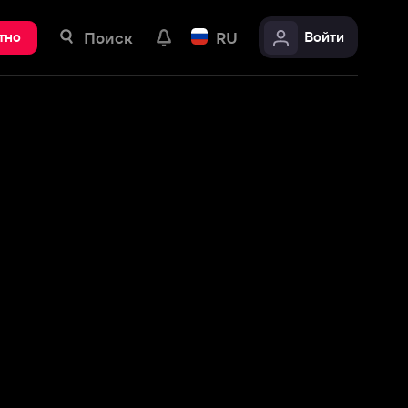
ск
RU
Войти