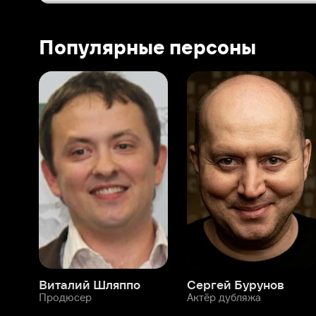
Виталий Шляппо
Сергей Бурунов
Тин
Продюсер
Актёр дубляжа
Прод
О нас
Разделы
О компании
Мой Иви