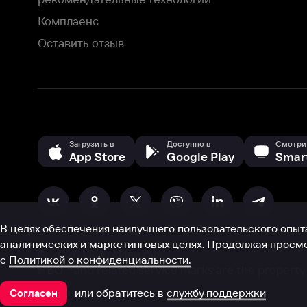
В целях обеспечения наилучшего пользовательского опыта для ва
аналитических и маркетинговых целях. Продолжая просмотр нашего
©
2026
ООО «Иви.ру»
с
Политикой о конфиденциальности.
HBO ® and related service marks are the property of Home 
или обратитесь в
службу поддержки
Согласен