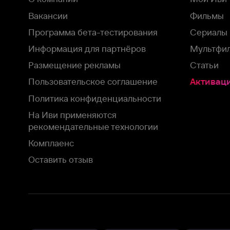
На Иви применяются
рекомендательные технологии
Комплаенс
Оставить отзыв
Загрузить в
Доступно в
Смотрите на
App Store
Google Play
Smart TV
В целях обеспечения наилучшего пользовательского опыта для ва
аналитических и маркетинговых целях. Продолжая просмотр нашего
©
2026
ООО «Иви.ру»
с
Политикой о конфиденциальности.
HBO ® and related service marks are the property of Home 
или обратитесь в
службу поддержки
Согласен