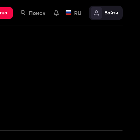
ск
RU
Войти