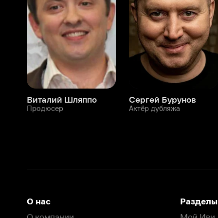
Виталий Шляппо
Сергей Бурунов
Тин
Продюсер
Актёр дубляжа
Прод
О нас
Разделы
О компании
Мой Иви
Вакансии
Фильмы
Программа бета-тестирования
Сериалы
Информация для партнёров
Мультфильмы
Размещение рекламы
Статьи
Пользовательское соглашение
Активация пром
Политика конфиденциальности