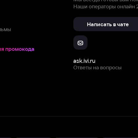
Ответы на вопросы
Скачайте из
Откройте в
Все устройства
RuStore
AppGallery
с мы собираем и используем
cookie-файлы и некоторые другие да
 сайта, вы соглашаетесь на сбор и использование cookie-файлов 
Box Office, Inc