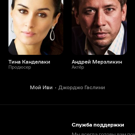
а Канделаки
Андрей Мерзликин
юсер
Актёр
Актёр
Мой Иви
Джорджо Гаслини
Служба поддержки
Мы всегда готовы вам помочь.
Наши операторы онлайн 24/7
Написать в чате
окода
ask.ivi.ru