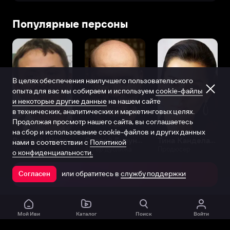
Популярные персоны
В целях обеспечения наилучшего пользовательского
опыта для вас мы собираем и используем
cookie-файлы
и некоторые другие данные
на нашем сайте
в технических, аналитических и маркетинговых целях.
Продолжая просмотр нашего сайта, вы соглашаетесь
на сбор и использование cookie-файлов и других данных
Виталий Шляппо
Сергей Бурунов
Тина Канделаки
нами в соответствии с
Политикой
Продюсер
Актёр дубляжа
Продюсер
о конфиденциальности.
или обратитесь в
службу поддержки
Согласен
Открыть в приложении
Мой Иви
Каталог
Поиск
Войти