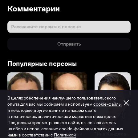
Комментарии
Расскажите первым о персоне
Отправить
Популярные персоны
В целях обеспечения наилучшего пользовательского
опыта для вас мы собираем и используем
cookie-файлы
и некоторые другие данные
на нашем сайте
в технических, аналитических и маркетинговых целях.
Продолжая просмотр нашего сайта, вы соглашаетесь
на сбор и использование cookie-файлов и других данных
Виталий Шляппо
Сергей Бурунов
Тина Канделаки
нами в соответствии с
Политикой